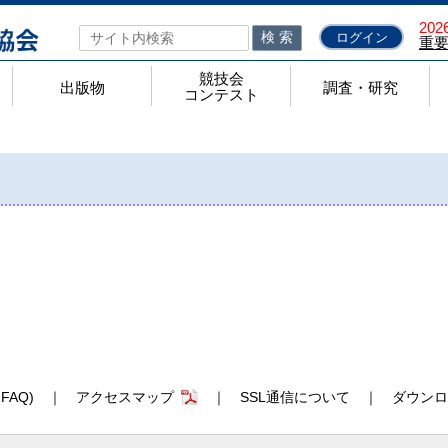
2026
検 索
ログイン
重
競技会
出版物
調査・研究
コンテスト
ト
力テストのページ
順
あるお問合せ
出版物
検定問題集
検定問題集 正誤表一覧
問題集代金一覧
機関誌「工業教育」
きらめく工業高校
全工ノート
競技会コンテスト
高校生ものづくりコンテスト全国大会
高校生ロボット相撲大会
全国製図コンクール
高校生技術アイディアコンテスト全国大会
ジャパンマイコンカーラリー
高校生ロボットアメリカンフットボール全国大会
調査・研究
学科別研究会
国家資格取得状況調査
理工科系大学等進学調査
就職内定状況調査
調査研究部
研究報告
AQ)
｜
アクセスマップ
｜
SSL通信について
｜
ダウンロ