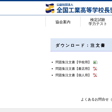
検定試験
協会案内
学力テスト
協会案内
アクセスマップ
年間行事予定
役員名簿
都道府県私学代表校長一覧
会員校 学校番号・ホームページ一覧
工業教育研究所概要
検定試験・学力テス
検定試験のページ
高等学校工業基礎学
Web入力手順
検定試験 実施結果
合格証明書の申請手
＜検定Q&A＞よく
ダウンロード：注文書
問題集注文書【学校用】
問題集注文書【書店用】
問題集注文書【個人用】
よくあるお問合せ（F