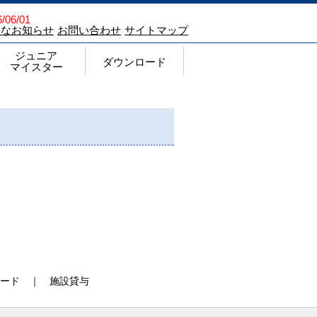
/06/01
要なお知らせ
お問い合わせ
サイトマップ
ジュニア
ダウンロード
マイスター
ジュニアマイスター顕彰制度
Q&A
チェックシート
過去の申請状況ならびに結果
登録商標（ジュニアマイスターについて）
ジュニアマイスター チラシ
ダウンロード
各種申請・報告様式
注文書
Web入力手順
各種要項・願書
過去の記録
その他
ード
｜
施設貸与