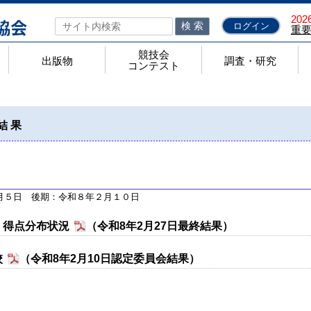
2026
検 索
ログイン
重
競技会
出版物
調査・研究
コンテスト
ト
力テストのページ
順
あるお問合せ
出版物
検定問題集
検定問題集 正誤表一覧
問題集代金一覧
機関誌「工業教育」
きらめく工業高校
全工ノート
競技会コンテスト
高校生ものづくりコンテスト全国大会
高校生ロボット相撲大会
全国製図コンクール
高校生技術アイディアコンテスト全国大会
ジャパンマイコンカーラリー
高校生ロボットアメリカンフットボール全国大会
調査・研究
学科別研究会
国家資格取得状況調査
理工科系大学等進学調査
就職内定状況調査
調査研究部
研究報告
結果
月５日 後期：令和８年２月１０日
・得点分布状況
（令和8年2月27日最終結果）
校
（令和8年2月10日認定委員会結果）