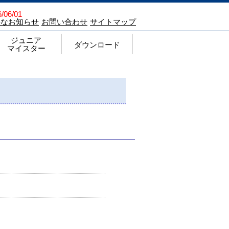
/06/01
要なお知らせ
お問い合わせ
サイトマップ
ジュニア
ダウンロード
マイスター
ジュニアマイスター顕彰制度
Q&A
チェックシート
過去の申請状況ならびに結果
登録商標（ジュニアマイスターについて）
ジュニアマイスター チラシ
ダウンロード
各種申請・報告様式
注文書
Web入力手順
各種要項・願書
過去の記録
その他