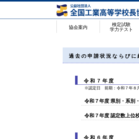
検定試験
協会案内
学力テスト
協会案内
アクセスマップ
年間行事予定
役員名簿
都道府県私学代表校長一覧
会員校 学校番号・ホームページ一覧
工業教育研究所概要
検定試験・学力テス
検定試験のページ
高等学校工業基礎学
Web入力手順
検定試験 実施結果
合格証明書の申請手
＜検定Q&A＞よく
過去の申請状況ならびに
令和７年度
※認定日 前期：令和７年８
令和７年度 県別・系別
令和７年度 認定数上位
令和６年度