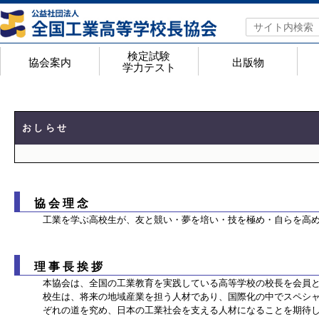
検定試験
協会案内
出版物
学力テスト
協会案内
アクセスマップ
年間行事予定
役員名簿
都道府県私学代表校長一覧
会員校 学校番号・ホームページ一覧
工業教育研究所概要
検定試験・学力テスト
検定試験のページ
高等学校工業基礎学力テストのページ
Web入力手順
検定試験 実施結果
合格証明書の申請手順
＜検定Q&A＞よくあるお問合せ
出版物
検定問題集
検定問題集 正誤表一覧
問題集代金一覧
機関誌「工業教育」
きらめく工業高校
全工ノート
競
高
高
全
高
ジ
高
おしらせ
協会理念
工業を学ぶ高校生が、友と競い・夢を培い・技を極め・自らを高
理事長挨拶
本協会は、全国の工業教育を実践している高等学校の校長を会員と
校生は、将来の地域産業を担う人材であり、国際化の中でスペシ
ぞれの道を究め、日本の工業社会を支える人材になることを期待し