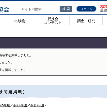
2026
検 索
ログイン
重
競技会
出版物
調査・研究
コンテスト
ト
力テストのページ
順
あるお問合せ
出版物
検定問題集
検定問題集 正誤表一覧
問題集代金一覧
機関誌「工業教育」
きらめく工業高校
全工ノート
競技会コンテスト
高校生ものづくりコンテスト全国大会
高校生ロボット相撲大会
全国製図コンクール
高校生技術アイディアコンテスト全国大会
ジャパンマイコンカーラリー
高校生ロボットアメリカンフットボール全国大会
調査・研究
学科別研究会
国家資格取得状況調査
理工科系大学等進学調査
就職内定状況調査
調査研究部
研究報告
実施結果を掲載しました。
しました。
結果を掲載しました。
験問題掲載）
和5年度
／
令和6年度
／
令和7年度
）