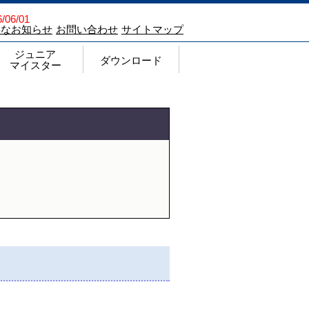
/06/01
要なお知らせ
お問い合わせ
サイトマップ
ジュニア
ダウンロード
マイスター
ジュニアマイスター顕彰制度
Q&A
チェックシート
過去の申請状況ならびに結果
登録商標（ジュニアマイスターについて）
ジュニアマイスター チラシ
ダウンロード
各種申請・報告様式
注文書
Web入力手順
各種要項・願書
過去の記録
その他