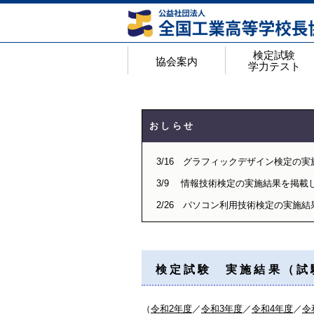
検定試験
協会案内
学力テスト
協会案内
アクセスマップ
年間行事予定
役員名簿
都道府県私学代表校長一覧
会員校 学校番号・ホームページ一覧
工業教育研究所概要
検定試験・学力テス
検定試験のページ
高等学校工業基礎学
Web入力手順
検定試験 実施結果
合格証明書の申請手
＜検定Q&A＞よく
おしらせ
3/16 グラフィックデザイン検定の
3/9 情報技術検定の実施結果を掲載
2/26 パソコン利用技術検定の実施
検定試験 実施結果（試
（
令和2年度
／
令和3年度
／
令和4年度
／
令