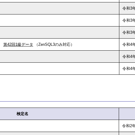
令和3年
令和3
令和3年
第42回1級データ
（ZenSQL3のみ対応）
令和4年
令和4年
令和4年
検定名
令和2年