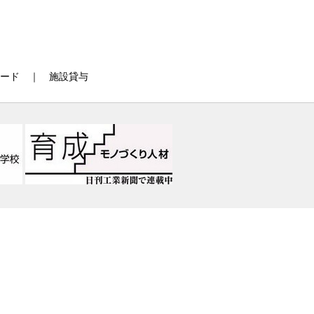
ード
｜
施設貸与