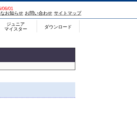
/06/01
要なお知らせ
お問い合わせ
サイトマップ
ジュニア
ダウンロード
マイスター
ジュニアマイスター顕彰制度
Q&A
チェックシート
過去の申請状況ならびに結果
登録商標（ジュニアマイスターについて）
ジュニアマイスター チラシ
ダウンロード
各種申請・報告様式
注文書
Web入力手順
各種要項・願書
過去の記録
その他