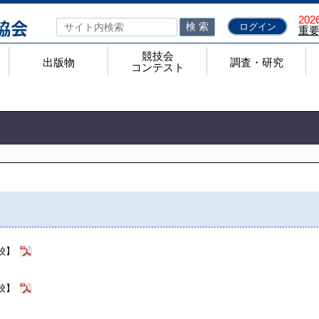
2026
検 索
ログイン
重
競技会
出版物
調査・研究
コンテスト
ト
力テストのページ
順
あるお問合せ
出版物
検定問題集
検定問題集 正誤表一覧
問題集代金一覧
機関誌「工業教育」
きらめく工業高校
全工ノート
競技会コンテスト
高校生ものづくりコンテスト全国大会
高校生ロボット相撲大会
全国製図コンクール
高校生技術アイディアコンテスト全国大会
ジャパンマイコンカーラリー
高校生ロボットアメリカンフットボール全国大会
調査・研究
学科別研究会
国家資格取得状況調査
理工科系大学等進学調査
就職内定状況調査
調査研究部
研究報告
校】
校】