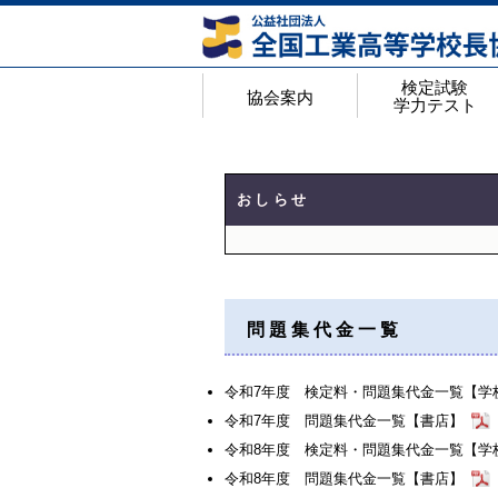
検定試験
協会案内
学力テスト
協会案内
アクセスマップ
年間行事予定
役員名簿
都道府県私学代表校長一覧
会員校 学校番号・ホームページ一覧
工業教育研究所概要
検定試験・学力テス
検定試験のページ
高等学校工業基礎学
Web入力手順
検定試験 実施結果
合格証明書の申請手
＜検定Q&A＞よく
おしらせ
問題集代金一覧
令和7年度 検定料・問題集代金一覧【学
令和7年度 問題集代金一覧【書店】
令和8年度 検定料・問題集代金一覧【学
令和8年度 問題集代金一覧【書店】