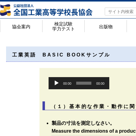
検定試験
協会案内
出版物
学力テスト
協会案内
アクセスマップ
年間行事予定
役員名簿
都道府県私学代表校長一覧
会員校 学校番号・ホームページ一覧
工業教育研究所概要
検定試験・学力テスト
検定試験のページ
高等学校工業基礎学力テストのページ
Web入力手順
検定試験 実施結果
合格証明書の申請手順
＜検定Q&A＞よくあるお問合せ
出版物
検定問題集
検定問題集 正誤表一覧
問題集代金一覧
機関誌「工業教育」
きらめく工業高校
全工ノート
競
高
高
全
高
ジ
高
工業英語 BASIC BOOKサンプル
Audio
00:00
00:00
Player
（１）基本的な作業・動作に関する
製品の寸法を測定しなさい。
Measure the dimensions of a produc