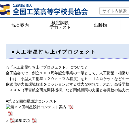
検定試験
協会案内
出版物
学力テスト
協会案内
アクセスマップ
年間行事予定
役員名簿
都道府県私学代表校長一覧
会員校 学校番号・ホームページ一覧
工業教育研究所概要
検定試験・学力テスト
検定試験のページ
高等学校工業基礎学力テストのページ
Web入力手順
検定試験 実施結果
合格証明書の申請手順
＜検定Q&A＞よくあるお問合せ
出版物
検定問題集
検定問題集 正誤表一覧
問題集代金一覧
機関誌「工業教育」
きらめく工業高校
全工ノート
競
高
高
全
高
ジ
高
■人工衛星打ち上げプロジェクト
☆「人工衛星打ち上げプロジェクト」について☆
全工協会では、創立１００周年記念事業の一環として、人工衛星・相乗
これは、小型人工衛星（２０ｃｍ立方程度）をＨ－ⅡＡロケットなどの
像送信や大気環境観測をミッションとする壮大な構想で、未だ、高等学
ＪＡＸＡ（宇宙航空研究開発機構）など関係機関の支援と会員校の協力
■第２２回衛星設計コンテスト
○
募集要項