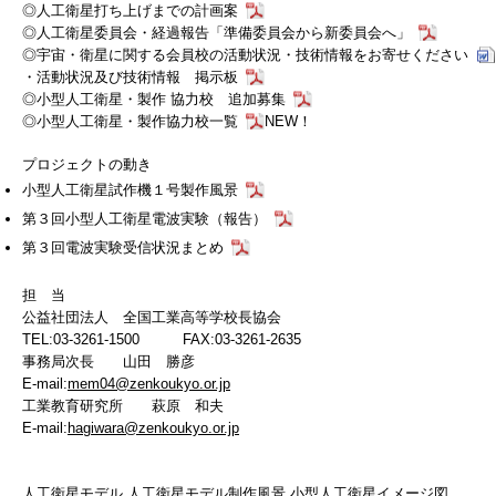
◎
人工衛星打ち上げまでの計画案
◎
人工衛星委員会・経過報告「準備委員会から新委員会へ」
◎
宇宙・衛星に関する会員校の活動状況・技術情報をお寄せください
・
活動状況及び技術情報 掲示板
◎
小型人工衛星・製作 協力校 追加募集
◎
小型人工衛星・製作協力校一覧
NEW！
プロジェクトの動き
小型人工衛星試作機１号製作風景
第３回小型人工衛星電波実験（報告）
第３回電波実験受信状況まとめ
担 当
公益社団法人 全国工業高等学校長協会
TEL:03-3261-1500 FAX:03-3261-2635
事務局次長 山田 勝彦
E-mail:
mem04@zenkoukyo.or.jp
工業教育研究所 萩原 和夫
E-mail:
hagiwara@zenkoukyo.or.jp
人工衛星モデル 人工衛星モデル制作風景 小型人工衛星イメージ図